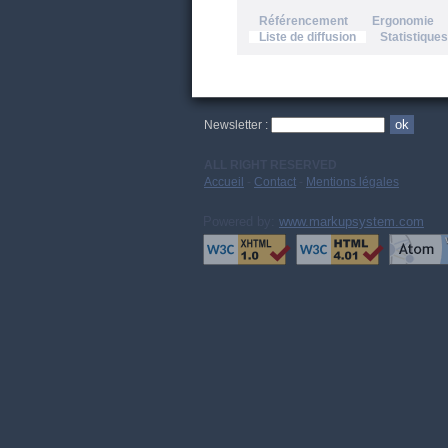
Référencement
Ergonomie
Liste de diffusion
Statistiques
Newsletter :
ALL RIGHT RESERVED
Accueil
-
Contact
-
Mentions légales
Powered by:
www.markupsystem.com