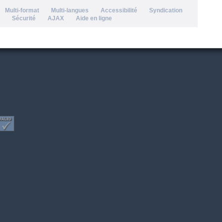
Multi-format
Multi-langues
Accessibilité
Syndication
Sécurité
AJAX
Aide en ligne